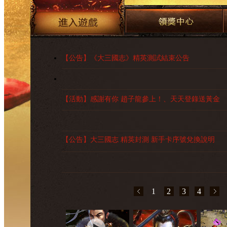
【公告】《大三國志》精英測試結束公告
【活動】感謝有你 趙子龍參上！、天天登錄送黃金
【公告】大三國志 精英封測 新手卡序號兌換說明
【公告】史詩鉅作 盡情暢遊 《大三國志》12月26日1
1
2
3
4
【活動】精英搶先體驗 活動熱烈展開 萬元黃金 豪華好